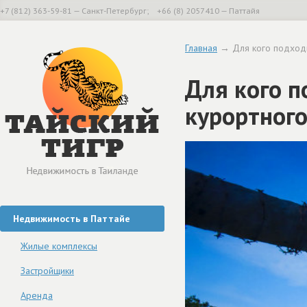
+7 (812) 363-59-81 — Санкт-Петербург; +66 (8) 2057410 — Паттайя
Главная
→ Для кого подходи
Для кого п
курортного
Недвижимость в Паттайе
Жилые комплексы
Застройщики
Аренда