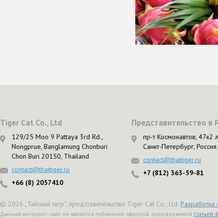
Tiger Cat Co., Ltd
Представительство в 
129/25 Moo 9 Pattaya 3rd Rd.,
пр-т Космонавтов, 47к2 л
Nongprue, Banglamung Chonburi
Санкт-Петербург, Россия
Chon Buri 20150, Thailand
contact@thaitiger.ru
contact@thaitiger.ru
+7 (812) 363-59-81
+66 (8) 2057410
© 2026 „Тайский тигр”, представительство Tiger Cat Co., Ltd.
Разработка 
Данный интернет-сайт не является публичной офертой, определяемой
Статьей 4