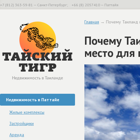
+7 (812) 363-59-81 — Санкт-Петербург; +66 (8) 2057410 — Паттайя
Главная
→ Почему Таиланд и
Почему Та
место для
Недвижимость в Паттайе
Жилые комплексы
Застройщики
Аренда